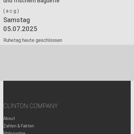
und frischem Baguette
(
a
c
g
)
Samstag
05.07.2025
Ruhetag heute geschlossen
CLINTON COMPANY
About
Zahlen & Fakten
Philosophie