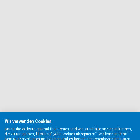
Wir verwenden Cookies
Damit die Website optimal funktioniert und wir Dir Inhalte anzeigen können,
die zu Dir passen, klicke auf „Alle Cookies akzeptieren“. Wir können dann
Dein Nutzerverhalten analysieren und es können personenbezogene Daten